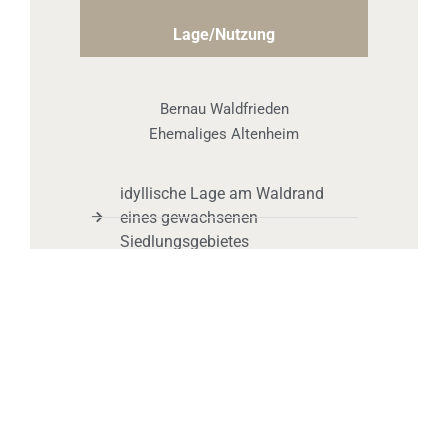
Lage/Nutzung
Bernau Waldfrieden
Ehemaliges Altenheim
idyllische Lage am Waldrand
eines gewachsenen
Siedlungsgebietes
4 km bis zum Stadtzentrum
Bernau
Kleinteilige Parzellen für
Einfamilienhäuser